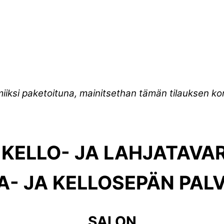
miiksi paketoituna, mainitsethan tämän tilauksen 
 KELLO- JA LAHJATAV
A- JA KELLOSEPÄN PAL
SALON