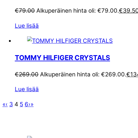
€
79.00
Alkuperäinen hinta oli: €79.00.
€
39.5
Lue lisää
TOMMY HILFIGER CRYSTALS
€
269.00
Alkuperäinen hinta oli: €269.00.
€
13
Lue lisää
«
‹
3
4
5
6
›
»