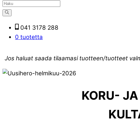
041 3178 288
0 tuotetta
Jos haluat saada tilaamasi tuotteen/tuotteet val
KORU- JA
KULT