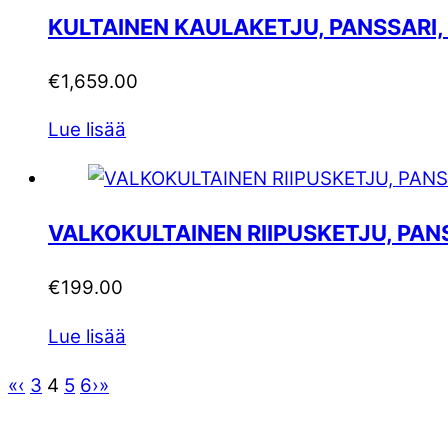
KULTAINEN KAULAKETJU, PANSSARI
€
1,659.00
Lue lisää
VALKOKULTAINEN RIIPUSKETJU, PAN
€
199.00
Lue lisää
«
‹
3
4
5
6
›
»