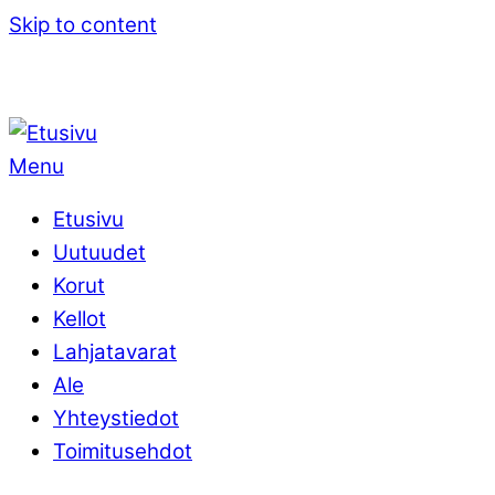
Skip to content
Menu
Etusivu
Uutuudet
Korut
Kellot
Lahjatavarat
Ale
Yhteystiedot
Toimitusehdot