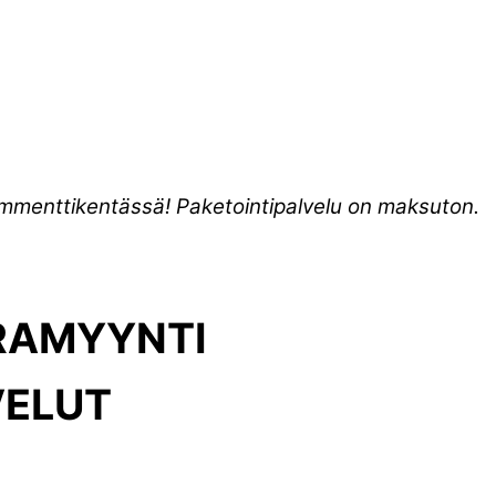
kommenttikentässä! Paketointipalvelu on maksuton.
ARAMYYNTI
VELUT