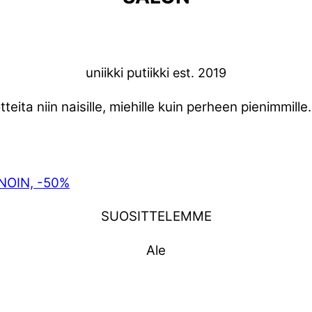
uniikki putiikki
est. 2019
teita niin naisille, miehille kuin perheen pienimmille
NOIN, -50%
SUOSITTELEMME
Ale