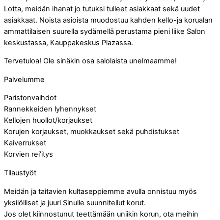
Lotta, meidän ihanat jo tutuksi tulleet asiakkaat sekä uudet
asiakkaat. Noista asioista muodostuu kahden kello-ja korualan
ammattilaisen suurella sydämellä perustama pieni liike Salon
keskustassa, Kauppakeskus Plazassa.
Tervetuloa! Ole sinäkin osa salolaista unelmaamme!
Palvelumme
Paristonvaihdot
Rannekkeiden lyhennykset
Kellojen huollot/korjaukset
Korujen korjaukset, muokkaukset sekä puhdistukset
Kaiverrukset
Korvien rei’itys
Tilaustyöt
Meidän ja taitavien kultaseppiemme avulla onnistuu myös
yksilölliset ja juuri Sinulle suunnitellut korut.
Jos olet kiinnostunut teettämään uniikin korun, ota meihin