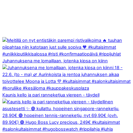
Juhannuksena me lomaillaan, jotenka kipsa on kiinn
Kaunis kello ja pari ranneketjua viereen - täydell