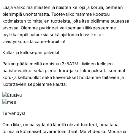
Laaja valikoima miesten ja naisten kelloja ja koruja, perheen
pienimpiä unohtamatta. Tuotevalikoimamme koostuu
kotimaisten toimittajien tuotteista, joita itse pidämme suuressa
arvossa. Olemme pyrkineet valitsemaan liikkeeseemme
tyylikkäimpiä uutuuksia sekä ajattomia klassikoita –
lävistyskoruista camé-koruihin!
Kulta- ja kellosepän palvelut
Paikan päällä meiltä onnistuu 3-5ATM-tiiviiden kellojen
paristonvaihto, sekä pienet koru-ja kellokorjaukset. Isommat
koru-ja kellohuollot sekä kaiverrukset hoidamme taitavien ja
luotettavien seppiemme kautta.
Tervehdys!
Oma liike, omaa sydäntä lähellä olevat tuotteet, oma tapa
toimia ja kotimaiset tavarantoimittajat. Me yhdessä, Moona ja