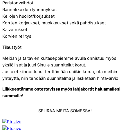
Paristonvaihdot
Rannekkeiden lyhennykset
Kellojen huollot/korjaukset
Korujen korjaukset, muokkaukset sekä puhdistukset
Kaiverrukset
Korvien rei’itys
Tilaustyöt
Meidän ja taitavien kultaseppiemme avulla onnistuu myös
yksilölliset ja juuri Sinulle suunnitellut korut.
Jos olet kiinnostunut teettämään uniikin korun, ota meihin
yhteyttä, niin tehdään suunnitelma ja lasketaan hinta-arvio.
Liikkeestämme ostettavissa myös lahjakortit haluamallesi
summalle!
SEURAA MEITÄ SOMESSA!