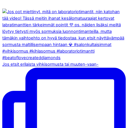
Jos etsit erilaista vihkisormusta tai muuten-vaan-