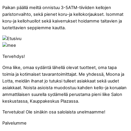
Paikan päällä meiltä onnistuu 3-5ATM-tiiviiden kellojen
paristonvaihto, sekä pienet koru-ja kellokorjaukset. Isommat
koru-ja kellohuollot sekä kaiverrukset hoidamme taitavien ja
luotettavien seppiemme kautta.
Tervehdys!
Oma liike, omaa sydäntä lähellä olevat tuotteet, oma tapa
toimia ja kotimaiset tavarantoimittajat. Me yhdessä, Moona ja
Lotta, meidän ihanat jo tutuksi tulleet asiakkaat sekä uudet
asiakkaat. Noista asioista muodostuu kahden kello-ja korualan
ammattilaisen suurella sydämellä perustama pieni liike Salon
keskustassa, Kauppakeskus Plazassa.
Tervetuloa! Ole sinäkin osa salolaista unelmaamme!
Palvelumme