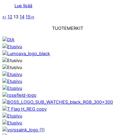
Lue lisää
«
‹
12
13
14
15
›
»
TUOTEMERKIT