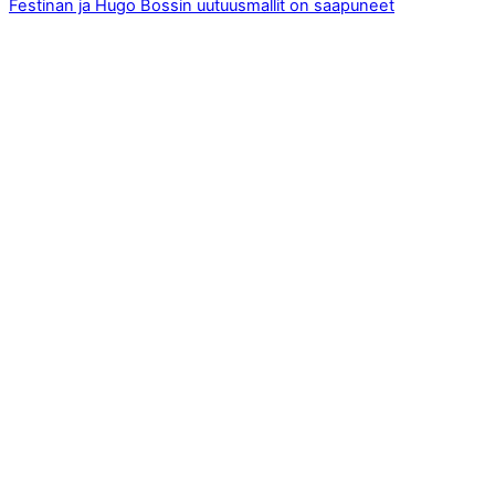
Festinan ja Hugo Bossin uutuusmallit on saapuneet