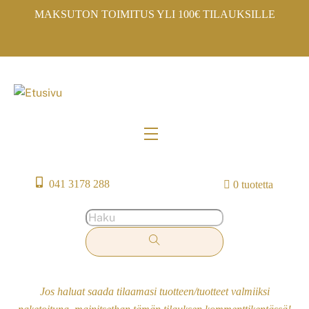
Skip
MAKSUTON TOIMITUS YLI 100€ TILAUKSILLE
to
content
Menu
041 3178 288
0 tuotetta
Jos haluat saada tilaamasi tuotteen/tuotteet valmiiksi