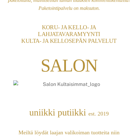
paketoituna, mainitsethan tämän tilauksen kommenttikentässä!
Paketointipalvelu on maksuton.
KORU- JA KELLO- JA
LAHJATAVARAMYYNTI
KULTA- JA KELLOSEPÄN PALVELUT
SALON
uniikki putiikki
est. 2019
Meiltä löydät laajan valikoiman tuotteita niin