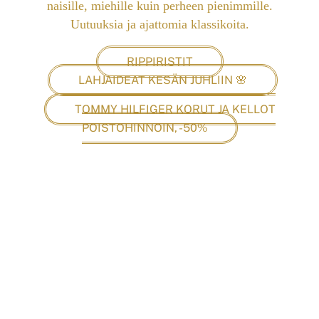
naisille, miehille kuin perheen pienimmille.
Uutuuksia ja ajattomia klassikoita.
RIPPIRISTIT
LAHJAIDEAT KESÄN JUHLIIN 🌸
TOMMY HILFIGER KORUT JA KELLOT
POISTOHINNOIN, -50%