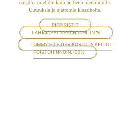
naisille, miehille kuin perheen pienimmille.
Uutuuksia ja ajattomia klassikoita.
RIPPIRISTIT
LAHJAIDEAT KESÄN JUHLIIN 🌸
TOMMY HILFIGER KORUT JA KELLOT
POISTOHINNOIN, -50%