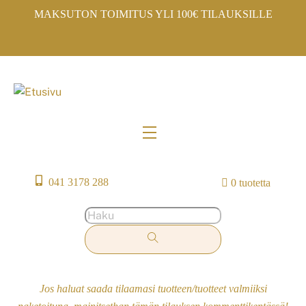
Skip
MAKSUTON TOIMITUS YLI 100€ TILAUKSILLE
to
content
Menu
041 3178 288
0 tuotetta
Jos haluat saada tilaamasi tuotteen/tuotteet valmiiksi