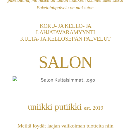
paketoituna, mainitsethan tämän tilauksen kommenttikentässä!
Paketointipalvelu on maksuton.
KORU- JA KELLO- JA
LAHJATAVARAMYYNTI
KULTA- JA KELLOSEPÄN PALVELUT
SALON
uniikki putiikki
est. 2019
Meiltä löydät laajan valikoiman tuotteita niin