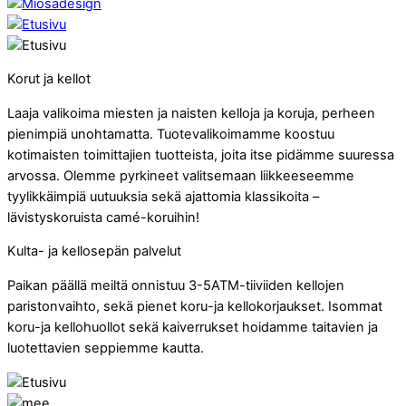
Korut ja kellot
Laaja valikoima miesten ja naisten kelloja ja koruja, perheen
pienimpiä unohtamatta. Tuotevalikoimamme koostuu
kotimaisten toimittajien tuotteista, joita itse pidämme suuressa
arvossa. Olemme pyrkineet valitsemaan liikkeeseemme
tyylikkäimpiä uutuuksia sekä ajattomia klassikoita –
lävistyskoruista camé-koruihin!
Kulta- ja kellosepän palvelut
Paikan päällä meiltä onnistuu 3-5ATM-tiiviiden kellojen
paristonvaihto, sekä pienet koru-ja kellokorjaukset. Isommat
koru-ja kellohuollot sekä kaiverrukset hoidamme taitavien ja
luotettavien seppiemme kautta.