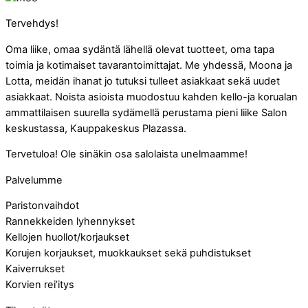
Tervehdys!
Oma liike, omaa sydäntä lähellä olevat tuotteet, oma tapa
toimia ja kotimaiset tavarantoimittajat. Me yhdessä, Moona ja
Lotta, meidän ihanat jo tutuksi tulleet asiakkaat sekä uudet
asiakkaat. Noista asioista muodostuu kahden kello-ja korualan
ammattilaisen suurella sydämellä perustama pieni liike Salon
keskustassa, Kauppakeskus Plazassa.
Tervetuloa! Ole sinäkin osa salolaista unelmaamme!
Palvelumme
Paristonvaihdot
Rannekkeiden lyhennykset
Kellojen huollot/korjaukset
Korujen korjaukset, muokkaukset sekä puhdistukset
Kaiverrukset
Korvien rei’itys