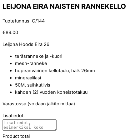
LEIJONA EIRA NAISTEN RANNEKELLO
Tuotetunnus
:
C/144
€
89.00
Leijona Hoods Eira 26
teräsranneke ja -kuori
mesh-ranneke
hopeanvärinen kellotaulu, halk 26mm
mineraalilasi
50M, suihkutiivis
kahden (2) vuoden koneistotakuu
Varastossa (voidaan jälkitoimittaa)
Lisätiedot:
Product total