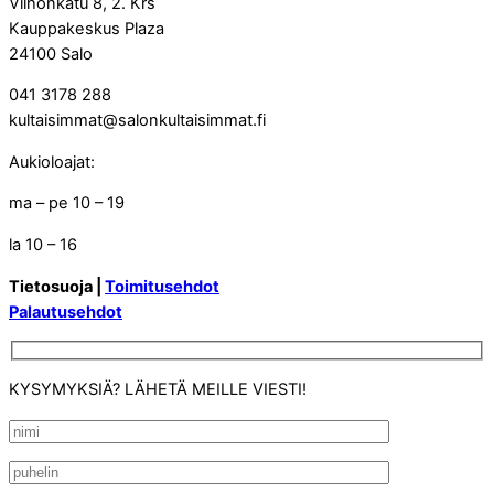
Vilhonkatu 8, 2. Krs
Kauppakeskus Plaza
24100 Salo
041 3178 288
kultaisimmat@salonkultaisimmat.fi
Aukioloajat:
ma – pe 10 – 19
la 10 – 16
Tietosuoja |
Toimitusehdot
Palautusehdot
KYSYMYKSIÄ? LÄHETÄ MEILLE VIESTI!