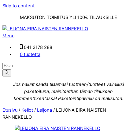
Skip to content
MAKSUTON TOIMITUS YLI 100€ TILAUKSILLE
Menu
041 3178 288
0 tuotetta
Jos haluat saada tilaamasi tuotteen/tuotteet valmiiksi
paketoituna, mainitsethan tämän tilauksen
kommenttikentässä! Paketointipalvelu on maksuton.
Etusivu
/
Kellot
/
Leijona
/ LEIJONA EIRA NAISTEN
RANNEKELLO