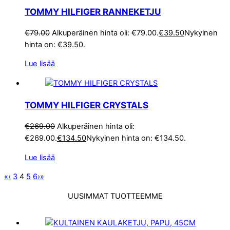
TOMMY HILFIGER RANNEKETJU
€
79.00
Alkuperäinen hinta oli: €79.00.
€
39.50
Nykyinen
hinta on: €39.50.
Lue lisää
TOMMY HILFIGER CRYSTALS
€
269.00
Alkuperäinen hinta oli:
€269.00.
€
134.50
Nykyinen hinta on: €134.50.
Lue lisää
«
‹
3
4
5
6
›
»
UUSIMMAT TUOTTEEMME