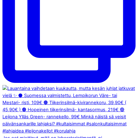
Jos oot miettinyt, mitä on laboratoriotimantit, ni