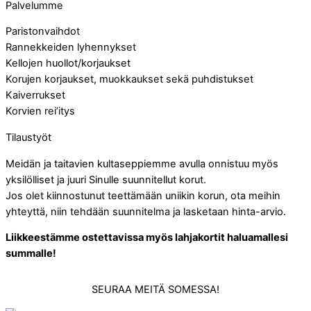
Palvelumme
Paristonvaihdot
Rannekkeiden lyhennykset
Kellojen huollot/korjaukset
Korujen korjaukset, muokkaukset sekä puhdistukset
Kaiverrukset
Korvien rei’itys
Tilaustyöt
Meidän ja taitavien kultaseppiemme avulla onnistuu myös
yksilölliset ja juuri Sinulle suunnitellut korut.
Jos olet kiinnostunut teettämään uniikin korun, ota meihin
yhteyttä, niin tehdään suunnitelma ja lasketaan hinta-arvio.
Liikkeestämme ostettavissa myös lahjakortit haluamallesi
summalle!
SEURAA MEITÄ SOMESSA!