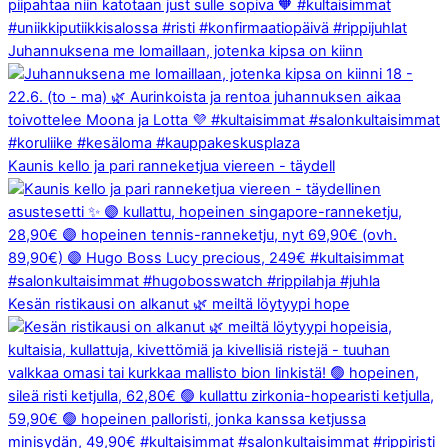
Juhannuksena me lomaillaan, jotenka kipsa on kiinn
Kaunis kello ja pari ranneketjua viereen - täydell
Kesän ristikausi on alkanut 🌿 meiltä löytyypi hope