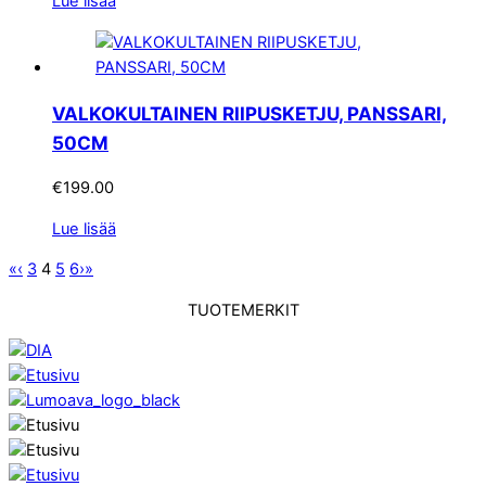
Lue lisää
VALKOKULTAINEN RIIPUSKETJU, PANSSARI,
50CM
€
199.00
Lue lisää
«
‹
3
4
5
6
›
»
TUOTEMERKIT