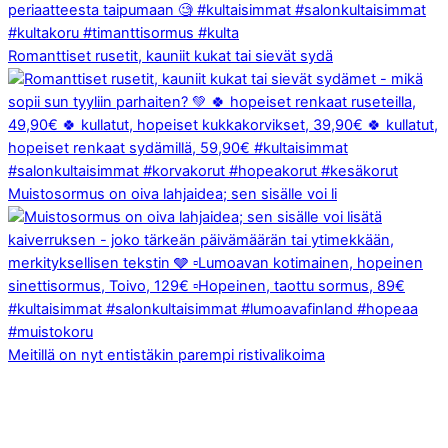
Romanttiset rusetit, kauniit kukat tai sievät sydä
Muistosormus on oiva lahjaidea; sen sisälle voi li
Meitillä on nyt entistäkin parempi ristivalikoima