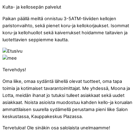
Kulta- ja kellosepän palvelut
Paikan päällä meiltä onnistuu 3-5ATM-tiiviiden kellojen
paristonvaihto, sekä pienet koru-ja kellokorjaukset. Isommat
koru-ja kellohuollot sekä kaiverrukset hoidamme taitavien ja
luotettavien seppiemme kautta.
Tervehdys!
Oma liike, omaa sydäntä lähellä olevat tuotteet, oma tapa
toimia ja kotimaiset tavarantoimittajat. Me yhdessä, Moona ja
Lotta, meidän ihanat jo tutuksi tulleet asiakkaat sekä uudet
asiakkaat. Noista asioista muodostuu kahden kello-ja korualan
ammattilaisen suurella sydämellä perustama pieni liike Salon
keskustassa, Kauppakeskus Plazassa.
Tervetuloa! Ole sinäkin osa salolaista unelmaamme!