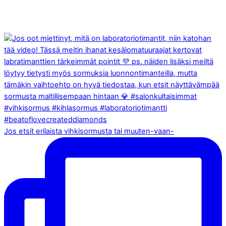
Jos etsit erilaista vihkisormusta tai muuten-vaan-