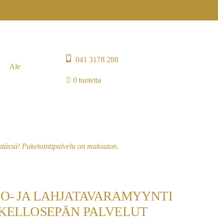
041 3178 288
Ale
0 tuotetta
entässä! Paketointipalvelu on maksuton.
LO- JA LAHJATAVARAMYYNTI
 KELLOSEPÄN PALVELUT