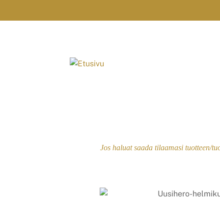
Skip
to
content
Jos haluat saada tilaamasi tuotteen/tu