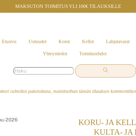
MAKSUTON TOIMITUS YLI 100€ TILAUKSILLE
Etusivu
Uutuudet
Korut
Kellot
Lahjatavarat
Yhteystiedot
Toimitusehdot
otteet valmiiksi paketoituna, mainitsethan tämän tilauksen kommenttik
KORU- JA KEL
KULTA- JA