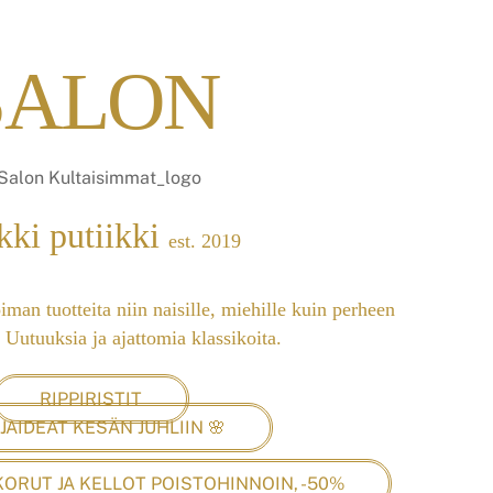
SALON
kki putiikki
est. 2019
iman tuotteita niin naisille, miehille kuin perheen
 Uutuuksia ja ajattomia klassikoita.
RIPPIRISTIT
JAIDEAT KESÄN JUHLIIN 🌸
ORUT JA KELLOT POISTOHINNOIN, -50%