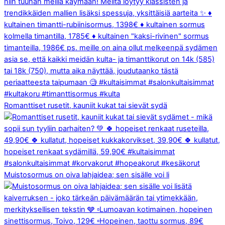
Romanttiset rusetit, kauniit kukat tai sievät sydä
Muistosormus on oiva lahjaidea; sen sisälle voi li