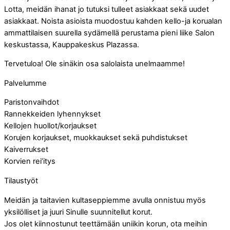
Lotta, meidän ihanat jo tutuksi tulleet asiakkaat sekä uudet
asiakkaat. Noista asioista muodostuu kahden kello-ja korualan
ammattilaisen suurella sydämellä perustama pieni liike Salon
keskustassa, Kauppakeskus Plazassa.
Tervetuloa! Ole sinäkin osa salolaista unelmaamme!
Palvelumme
Paristonvaihdot
Rannekkeiden lyhennykset
Kellojen huollot/korjaukset
Korujen korjaukset, muokkaukset sekä puhdistukset
Kaiverrukset
Korvien rei’itys
Tilaustyöt
Meidän ja taitavien kultaseppiemme avulla onnistuu myös
yksilölliset ja juuri Sinulle suunnitellut korut.
Jos olet kiinnostunut teettämään uniikin korun, ota meihin