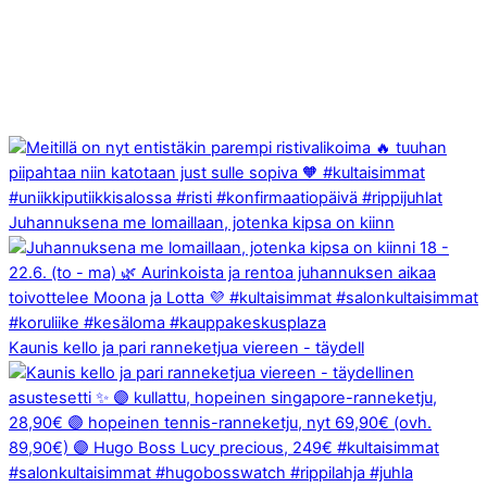
Juhannuksena me lomaillaan, jotenka kipsa on kiinn
Kaunis kello ja pari ranneketjua viereen - täydell