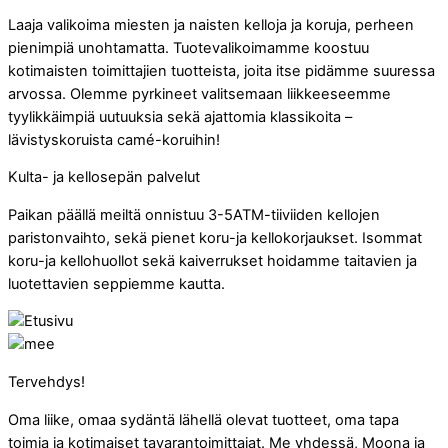
Laaja valikoima miesten ja naisten kelloja ja koruja, perheen
pienimpiä unohtamatta. Tuotevalikoimamme koostuu
kotimaisten toimittajien tuotteista, joita itse pidämme suuressa
arvossa. Olemme pyrkineet valitsemaan liikkeeseemme
tyylikkäimpiä uutuuksia sekä ajattomia klassikoita –
lävistyskoruista camé-koruihin!
Kulta- ja kellosepän palvelut
Paikan päällä meiltä onnistuu 3-5ATM-tiiviiden kellojen
paristonvaihto, sekä pienet koru-ja kellokorjaukset. Isommat
koru-ja kellohuollot sekä kaiverrukset hoidamme taitavien ja
luotettavien seppiemme kautta.
Tervehdys!
Oma liike, omaa sydäntä lähellä olevat tuotteet, oma tapa
toimia ja kotimaiset tavarantoimittajat. Me yhdessä, Moona ja