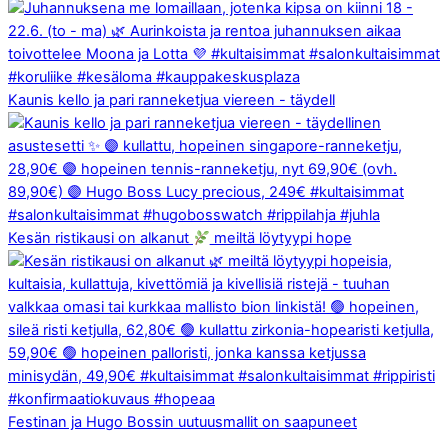
Kaunis kello ja pari ranneketjua viereen - täydell
Kesän ristikausi on alkanut
meiltä löytyypi hope
Festinan ja Hugo Bossin uutuusmallit on saapuneet