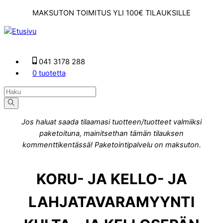
Skip
MAKSUTON TOIMITUS YLI 100€ TILAUKSILLE
to
content
Menu
041 3178 288
0 tuotetta
Jos haluat saada tilaamasi tuotteen/tuotteet valmiiksi
paketoituna, mainitsethan tämän tilauksen
kommenttikentässä! Paketointipalvelu on maksuton.
KORU- JA KELLO- JA
LAHJATAVARAMYYNTI