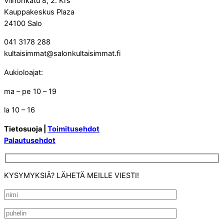
Vilhonkatu 8, 2. Krs
Kauppakeskus Plaza
24100 Salo
041 3178 288
kultaisimmat@salonkultaisimmat.fi
Aukioloajat:
ma – pe 10 – 19
la 10 – 16
Tietosuoja |
Toimitusehdot
Palautusehdot
KYSYMYKSIÄ? LÄHETÄ MEILLE VIESTI!