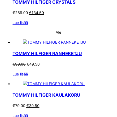
TOMMY HILFIGER CRYSTALS
Alkuperäinen
Nykyinen
€
269.00
€
134.50
hinta
hinta
Lue lisää
oli:
on:
€269.00.
€134.50.
Ale
TOMMY HILFIGER RANNEKETJU
Alkuperäinen
Nykyinen
€
99.00
€
49.50
hinta
hinta
Lue lisää
oli:
on:
€99.00.
€49.50.
TOMMY HILFIGER KAULAKORU
Alkuperäinen
Nykyinen
€
79.00
€
39.50
hinta
hinta
Lue lisää