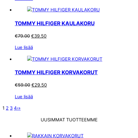
oli:
on:
€79.00.
€39.50.
TOMMY HILFIGER KAULAKORU
Alkuperäinen
Nykyinen
€
79.00
€
39.50
hinta
hinta
Lue lisää
oli:
on:
€79.00.
€39.50.
TOMMY HILFIGER KORVAKORUT
Alkuperäinen
Nykyinen
€
59.00
€
29.50
hinta
hinta
Lue lisää
oli:
on:
€59.00.
€29.50.
1
2
3
4
›
»
UUSIMMAT TUOTTEEMME