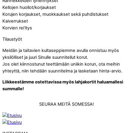
Rannekkeiden lyhennykset
Kellojen huollot/korjaukset
Korujen korjaukset, muokkaukset sekä puhdistukset
Kaiverrukset
Korvien rei’itys
Tilaustyöt
Meidän ja taitavien kultaseppiemme avulla onnistuu myös
yksilölliset ja juuri Sinulle suunnitellut korut.
Jos olet kiinnostunut teettämään uniikin korun, ota meihin
yhteyttä, niin tehdään suunnitelma ja lasketaan hinta-arvio.
Liikkeestämme ostettavissa myös lahjakortit haluamallesi
summalle!
SEURAA MEITÄ SOMESSA!