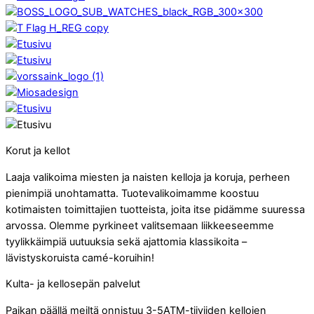
Korut ja kellot
Laaja valikoima miesten ja naisten kelloja ja koruja, perheen
pienimpiä unohtamatta. Tuotevalikoimamme koostuu
kotimaisten toimittajien tuotteista, joita itse pidämme suuressa
arvossa. Olemme pyrkineet valitsemaan liikkeeseemme
tyylikkäimpiä uutuuksia sekä ajattomia klassikoita –
lävistyskoruista camé-koruihin!
Kulta- ja kellosepän palvelut
Paikan päällä meiltä onnistuu 3-5ATM-tiiviiden kellojen