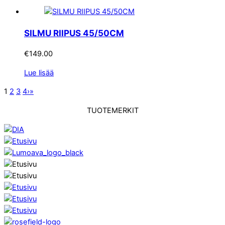
SILMU RIIPUS 45/50CM
€
149.00
Lue lisää
1
2
3
4
›
»
TUOTEMERKIT