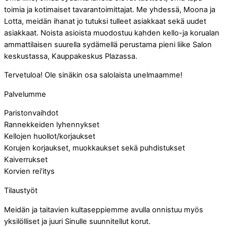
toimia ja kotimaiset tavarantoimittajat. Me yhdessä, Moona ja
Lotta, meidän ihanat jo tutuksi tulleet asiakkaat sekä uudet
asiakkaat. Noista asioista muodostuu kahden kello-ja korualan
ammattilaisen suurella sydämellä perustama pieni liike Salon
keskustassa, Kauppakeskus Plazassa.
Tervetuloa! Ole sinäkin osa salolaista unelmaamme!
Palvelumme
Paristonvaihdot
Rannekkeiden lyhennykset
Kellojen huollot/korjaukset
Korujen korjaukset, muokkaukset sekä puhdistukset
Kaiverrukset
Korvien rei’itys
Tilaustyöt
Meidän ja taitavien kultaseppiemme avulla onnistuu myös
yksilölliset ja juuri Sinulle suunnitellut korut.