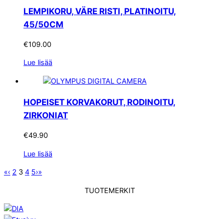
LEMPIKORU, VÄRE RISTI, PLATINOITU,
45/50CM
€
109.00
Lue lisää
HOPEISET KORVAKORUT, RODINOITU,
ZIRKONIAT
€
49.90
Lue lisää
«
‹
2
3
4
5
›
»
TUOTEMERKIT