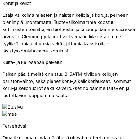
Korut ja kellot
Laaja valikoima miesten ja naisten kelloja ja koruja, perheen
pienimpiä unohtamatta. Tuotevalikoimamme koostuu
kotimaisten toimittajien tuotteista, joita itse pidämme suuressa
arvossa. Olemme pyrkineet valitsemaan liikkeeseemme
tyylikkäimpiä uutuuksia sekä ajattomia klassikoita –
lävistyskoruista camé-koruihin!
Kulta- ja kellosepän palvelut
Paikan päällä meiltä onnistuu 3-5ATM-tiiviiden kellojen
paristonvaihto, sekä pienet koru-ja kellokorjaukset. Isommat
koru-ja kellohuollot sekä kaiverrukset hoidamme taitavien ja
luotettavien seppiemme kautta.
Tervehdys!
Oma liike, omaa sydäntä lähellä olevat tuotteet, oma tapa