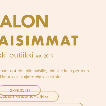
SALON
kki putiikki
est. 2019
man tuotteita niin naisille, miehille kuin perheen
Uutuuksia ja ajattomia klassikoita.
RIPPIRISTIT
JAIDEAT KESÄN JUHLIIN 🌸