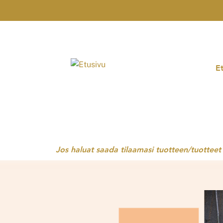
Skip
to
content
Et
Jos haluat saada tilaamasi tuotteen/tuottee