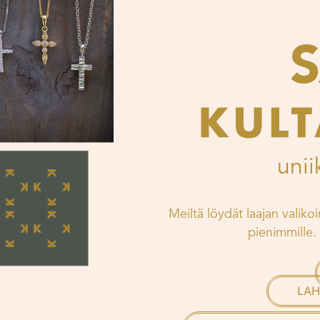
unii
Meiltä löydät laajan valikoi
pienimmille. 
LAH