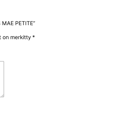
SS MAE PETITE”
t on merkitty
*