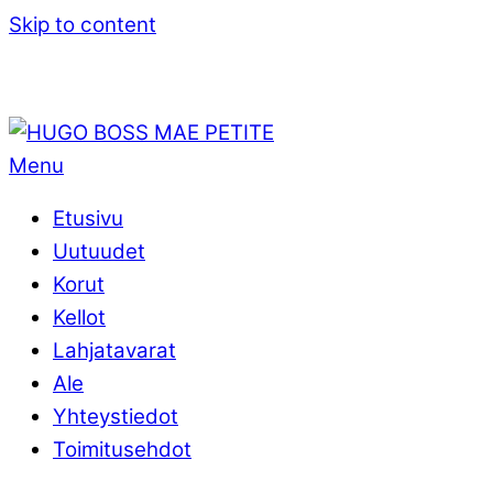
Skip to content
Menu
Etusivu
Uutuudet
Korut
Kellot
Lahjatavarat
Ale
Yhteystiedot
Toimitusehdot