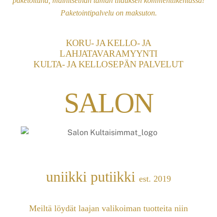
paketoituna, mainitsethan tämän tilauksen kommenttikentässä!
Paketointipalvelu on maksuton.
KORU- JA KELLO- JA
LAHJATAVARAMYYNTI
KULTA- JA KELLOSEPÄN PALVELUT
SALON
uniikki putiikki
est. 2019
Meiltä löydät laajan valikoiman tuotteita niin