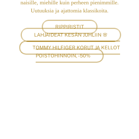
naisille, miehille kuin perheen pienimmille.
Uutuuksia ja ajattomia klassikoita.
RIPPIRISTIT
LAHJAIDEAT KESÄN JUHLIIN 🌸
TOMMY HILFIGER KORUT JA KELLOT
POISTOHINNOIN, -50%