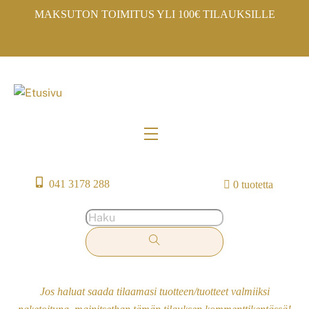
Skip
MAKSUTON TOIMITUS YLI 100€ TILAUKSILLE
to
content
Menu
041 3178 288
0 tuotetta
Jos haluat saada tilaamasi tuotteen/tuotteet valmiiksi