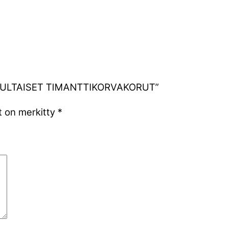
484 KULTAISET TIMANTTIKORVAKORUT”
t on merkitty
*