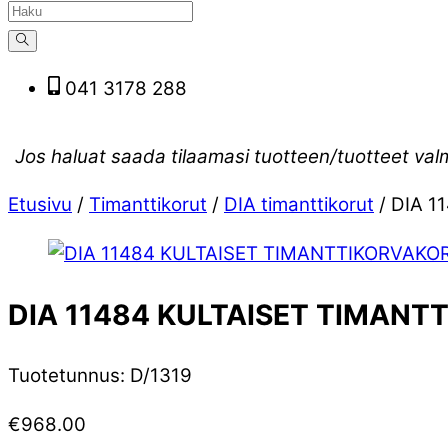
041 3178 288
Jos haluat saada tilaamasi tuotteen/tuotteet val
Etusivu
/
Timanttikorut
/
DIA timanttikorut
/ DIA 
DIA 11484 KULTAISET TIMAN
Tuotetunnus
:
D/1319
€
968.00