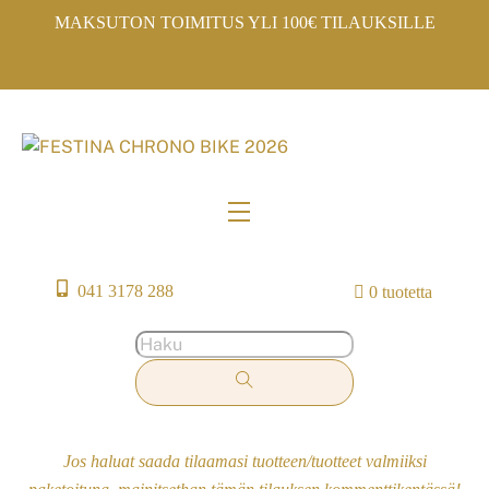
Skip
MAKSUTON TOIMITUS YLI 100€ TILAUKSILLE
to
content
Menu
041 3178 288
0 tuotetta
Jos haluat saada tilaamasi tuotteen/tuotteet valmiiksi