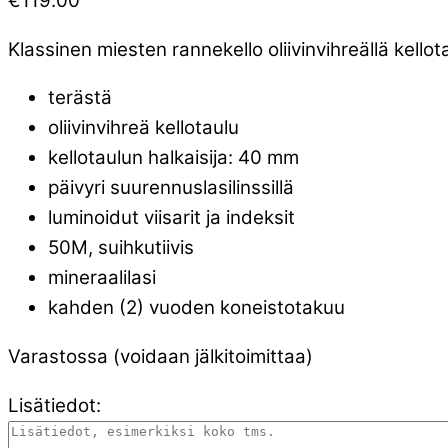
€
119.00
Klassinen miesten rannekello oliivinvihreällä kellota
terästä
oliivinvihreä kellotaulu
kellotaulun halkaisija: 40 mm
päivyri suurennuslasilinssillä
luminoidut viisarit ja indeksit
50M, suihkutiivis
mineraalilasi
kahden (2) vuoden koneistotakuu
Varastossa (voidaan jälkitoimittaa)
Lisätiedot: