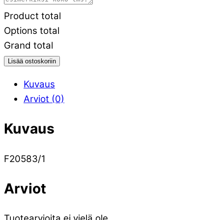
Product total
Options total
Grand total
Lisää ostoskoriin
Kuvaus
Arviot (0)
Kuvaus
F20583/1
Arviot
Tuotearvioita ei vielä ole.