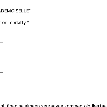
 MADEMOISELLE”
t on merkitty
*
stoni tähän selaimeen seuraavaa kommentointikertaa