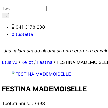
041 3178 288
0 tuotetta
Jos haluat saada tilaamasi tuotteen/tuotteet val
Etusivu
/
Kellot
/
Festina
/ FESTINA MADEMOISEL
FESTINA MADEMOISELLE
Tuotetunnus
:
C/698