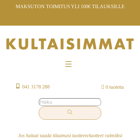
Skip
MAKSUTON TOIMITUS YLI 100€ TILAUKSILLE
to
content
Menu
041 3178 288
0 tuotetta
Jos haluat saada tilaamasi tuotteen/tuotteet valmiiksi