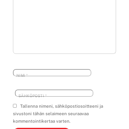
NIMI
*
SÄHKÖPOSTI
*
Tallenna nimeni, sähköpostiosoitteeni ja
sivustoni tähän selaimeen seuraavaa
kommentointikertaa varten.