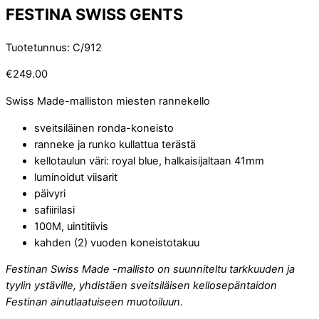
FESTINA SWISS GENTS
Tuotetunnus
:
C/912
€
249.00
Swiss Made-malliston miesten rannekello
sveitsiläinen ronda-koneisto
ranneke ja runko kullattua terästä
kellotaulun väri: royal blue, halkaisijaltaan 41mm
luminoidut viisarit
päivyri
safiirilasi
100M, uintitiivis
kahden (2) vuoden koneistotakuu
Festinan Swiss Made -mallisto on suunniteltu tarkkuuden ja
tyylin ystäville, yhdistäen sveitsiläisen kellosepäntaidon
Festinan ainutlaatuiseen muotoiluun.