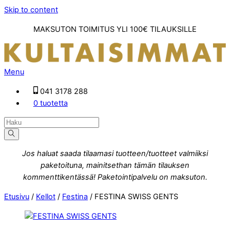
Skip to content
MAKSUTON TOIMITUS YLI 100€ TILAUKSILLE
Menu
041 3178 288
0 tuotetta
Jos haluat saada tilaamasi tuotteen/tuotteet valmiiksi
paketoituna, mainitsethan tämän tilauksen
kommenttikentässä! Paketointipalvelu on maksuton.
Etusivu
/
Kellot
/
Festina
/ FESTINA SWISS GENTS