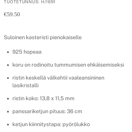
TUOTETUNNUS
:
H/1691
€
59.50
Suloinen kasteristi pienokaiselle
925 hopeaa
koru on rodinoitu tummumisen ehkäisemiseksi
ristin keskellä välkehtii vaaleansininen
lasikristalli
ristin koko: 13,8 x 11,5 mm
panssariketjun pituus: 36 cm
ketjun kiinnitystapa: pyörölukko