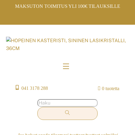
Skip
MAKSUTON TOIMITUS YLI 100€ TILAUKSILLE
to
content
Menu
041 3178 288
0 tuotetta