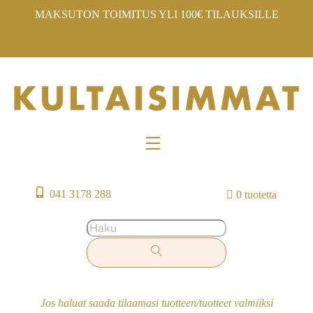
Skip
MAKSUTON TOIMITUS YLI 100€ TILAUKSILLE
to
content
Menu
041 3178 288
0 tuotetta
Jos haluat saada tilaamasi tuotteen/tuotteet valmiiksi