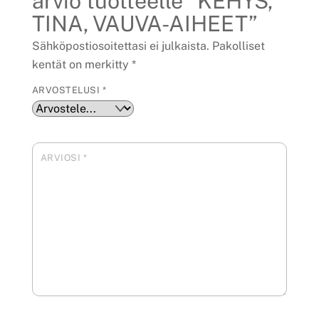
arvio tuotteelle “KEHYS,
TINA, VAUVA-AIHEET”
Sähköpostiosoitettasi ei julkaista.
Pakolliset
kentät on merkitty
*
ARVOSTELUSI
*
ARVIOSI
*