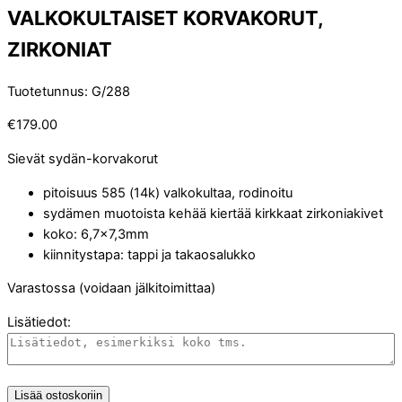
VALKOKULTAISET KORVAKORUT,
ZIRKONIAT
Tuotetunnus
:
G/288
€
179.00
Sievät sydän-korvakorut
pitoisuus 585 (14k) valkokultaa, rodinoitu
sydämen muotoista kehää kiertää kirkkaat zirkoniakivet
koko: 6,7×7,3mm
kiinnitystapa: tappi ja takaosalukko
Varastossa (voidaan jälkitoimittaa)
Lisätiedot:
Lisää ostoskoriin