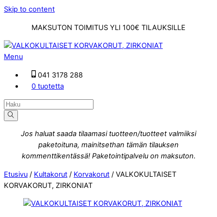
Skip to content
MAKSUTON TOIMITUS YLI 100€ TILAUKSILLE
Menu
041 3178 288
0 tuotetta
Jos haluat saada tilaamasi tuotteen/tuotteet valmiiksi
paketoituna, mainitsethan tämän tilauksen
kommenttikentässä! Paketointipalvelu on maksuton.
Etusivu
/
Kultakorut
/
Korvakorut
/ VALKOKULTAISET
KORVAKORUT, ZIRKONIAT