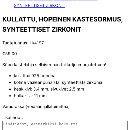
KULLATTU, HOPEINEN KASTESORMUS,
SYNTEETTISET ZIRKONIT
Tuotetunnus
:
H/4197
€
59.00
Söpö kastelahja sellaisenaan tai ketjuun pujotettuna!
kullattua 925 hopeaa
kolme vaaleanpunaista, synteettistä zirkonia
keskikivi: 3,4 mm, sivukivet 2,5 mm
halkaisija: 11 mm
Varastossa (voidaan jälkitoimittaa)
Lisätiedot: