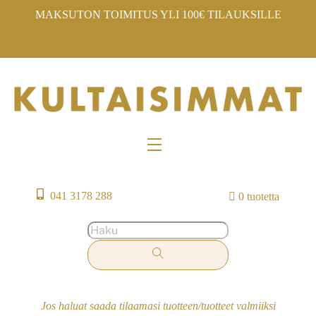
Skip
MAKSUTON TOIMITUS YLI 100€ TILAUKSILLE
to
content
Menu
041 3178 288
0 tuotetta
Jos haluat saada tilaamasi tuotteen/tuotteet valmiiksi