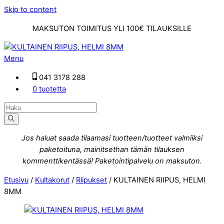
Skip to content
MAKSUTON TOIMITUS YLI 100€ TILAUKSILLE
Menu
041 3178 288
0 tuotetta
Jos haluat saada tilaamasi tuotteen/tuotteet valmiiksi
paketoituna, mainitsethan tämän tilauksen
kommenttikentässä! Paketointipalvelu on maksuton.
Etusivu
/
Kultakorut
/
Riipukset
/ KULTAINEN RIIPUS, HELMI
8MM