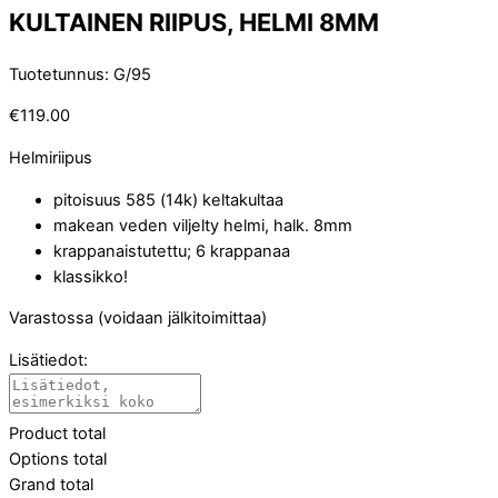
KULTAINEN RIIPUS, HELMI 8MM
Tuotetunnus
:
G/95
€
119.00
Helmiriipus
pitoisuus 585 (14k) keltakultaa
makean veden viljelty helmi, halk. 8mm
krappanaistutettu; 6 krappanaa
klassikko!
Varastossa (voidaan jälkitoimittaa)
Lisätiedot:
Product total
Options total
Grand total