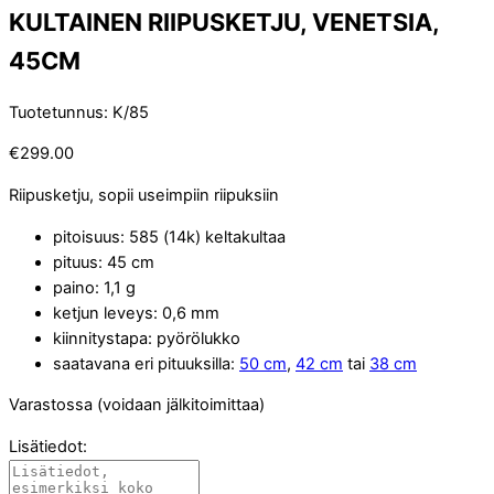
KULTAINEN RIIPUSKETJU, VENETSIA,
45CM
Tuotetunnus
:
K/85
€
299.00
Riipusketju, sopii useimpiin riipuksiin
pitoisuus: 585 (14k) keltakultaa
pituus: 45 cm
paino: 1,1 g
ketjun leveys: 0,6 mm
kiinnitystapa: pyörölukko
saatavana eri pituuksilla:
50 cm
,
42 cm
tai
38 cm
Varastossa (voidaan jälkitoimittaa)
Lisätiedot: