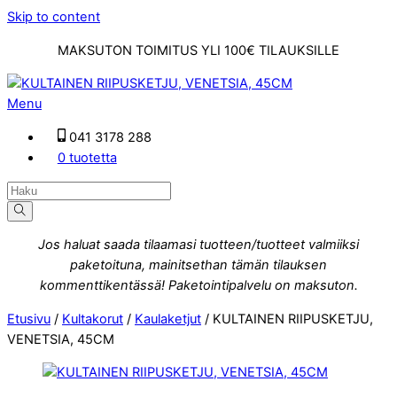
Skip to content
MAKSUTON TOIMITUS YLI 100€ TILAUKSILLE
Menu
041 3178 288
0 tuotetta
Jos haluat saada tilaamasi tuotteen/tuotteet valmiiksi
paketoituna, mainitsethan tämän tilauksen
kommenttikentässä! Paketointipalvelu on maksuton.
Etusivu
/
Kultakorut
/
Kaulaketjut
/ KULTAINEN RIIPUSKETJU,
VENETSIA, 45CM