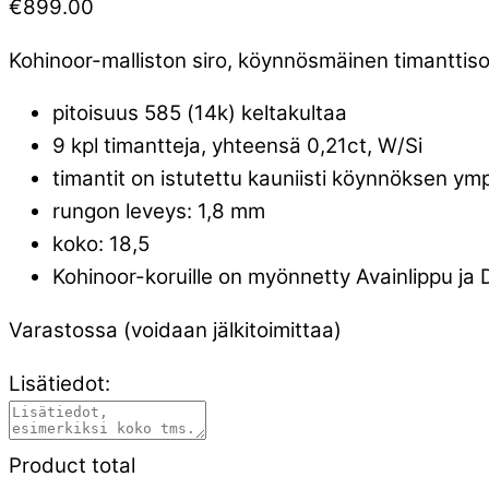
€
899.00
Kohinoor-malliston siro, köynnösmäinen timanttis
pitoisuus 585 (14k) keltakultaa
9 kpl timantteja, yhteensä 0,21ct, W/Si
timantit on istutettu kauniisti köynnöksen ymp
rungon leveys: 1,8 mm
koko: 18,5
Kohinoor-koruille on myönnetty Avainlippu ja
Varastossa (voidaan jälkitoimittaa)
Lisätiedot:
Product total