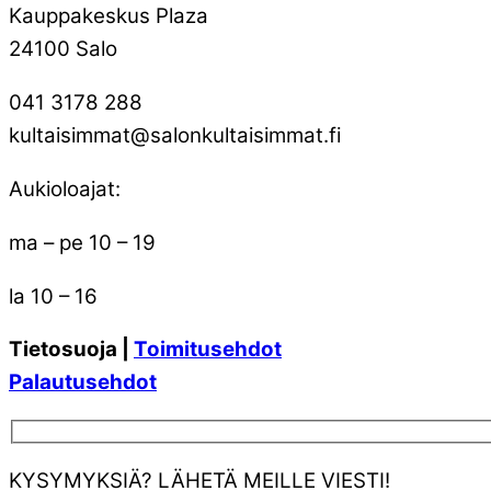
Kauppakeskus Plaza
24100 Salo
041 3178 288
kultaisimmat@salonkultaisimmat.fi
Aukioloajat:
ma – pe 10 – 19
la 10 – 16
Tietosuoja |
Toimitusehdot
Palautusehdot
KYSYMYKSIÄ? LÄHETÄ MEILLE VIESTI!