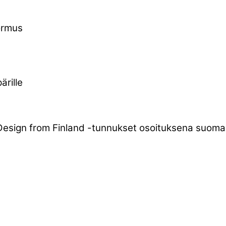
ormus
ärille
 Design from Finland -tunnukset osoituksena suomal