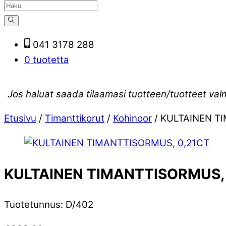
041 3178 288
0 tuotetta
Jos haluat saada tilaamasi tuotteen/tuotteet val
Etusivu
/
Timanttikorut
/
Kohinoor
/ KULTAINEN T
KULTAINEN TIMANTTISORMUS,
Tuotetunnus
:
D/402