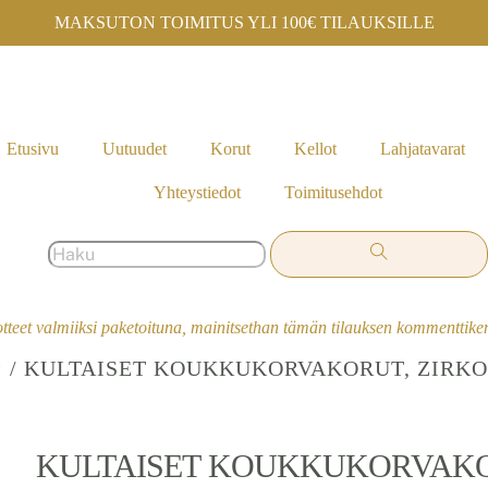
MAKSUTON TOIMITUS YLI 100€ TILAUKSILLE
Etusivu
Uutuudet
Korut
Kellot
Lahjatavarat
Yhteystiedot
Toimitusehdot
otteet valmiiksi paketoituna, mainitsethan tämän tilauksen kommenttik
/ KULTAISET KOUKKUKORVAKORUT, ZIRK
KULTAISET KOUKKUKORVAKO