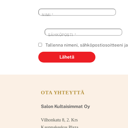
NIMI
*
SÄHKÖPOSTI
*
Tallenna nimeni, sähköpostiosoitteeni j
OTA YHTEYTTÄ
Salon Kultaisimmat Oy
Vilhonkatu 8, 2. Krs
Kauppakeskus Plaza