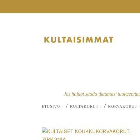
Skip
to
content
Jos haluat saada tilaamasi tuotteen/tu
/
/
ETUSIVU
KULTAKORUT
KORVAKORUT