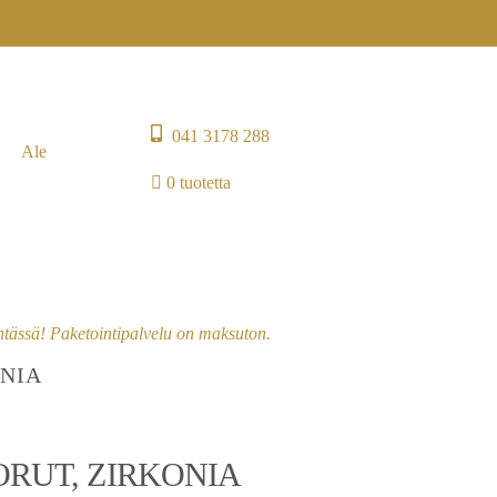
041 3178 288
Ale
0 tuotetta
entässä! Paketointipalvelu on maksuton.
ONIA
RUT, ZIRKONIA