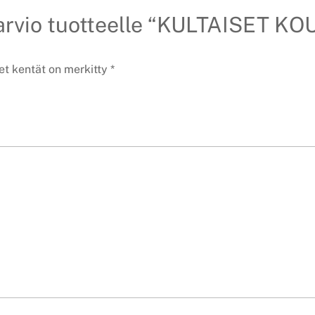
n arvio tuotteelle “KULTAISET
et kentät on merkitty
*