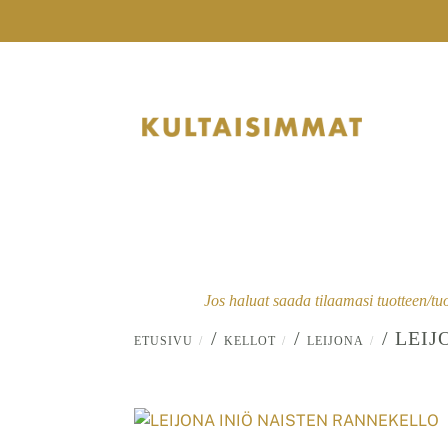
Skip
to
content
Jos haluat saada tilaamasi tuotteen/tu
/
/
/ LEI
ETUSIVU
KELLOT
LEIJONA