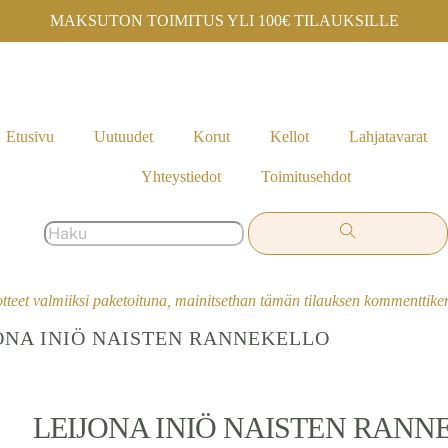
MAKSUTON TOIMITUS YLI 100€ TILAUKSILLE
Etusivu
Uutuudet
Korut
Kellot
Lahjatavarat
Yhteystiedot
Toimitusehdot
otteet valmiiksi paketoituna, mainitsethan tämän tilauksen kommenttik
JONA INIÖ NAISTEN RANNEKELLO
LEIJONA INIÖ NAISTEN RANN