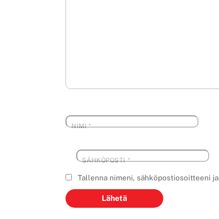
NIMI
*
SÄHKÖPOSTI
*
Tallenna nimeni, sähköpostiosoitteeni j