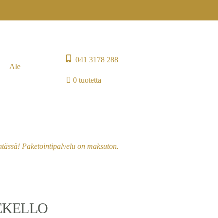
041 3178 288
Ale
0 tuotetta
entässä! Paketointipalvelu on maksuton.
EKELLO