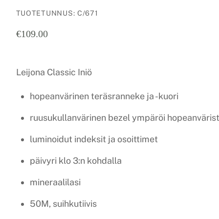
TUOTETUNNUS
:
C/671
€
109.00
Leijona Classic Iniö
hopeanvärinen teräsranneke ja -kuori
ruusukullanvärinen bezel ympäröi hopeanväris
luminoidut indeksit ja osoittimet
päivyri klo 3:n kohdalla
mineraalilasi
50M, suihkutiivis