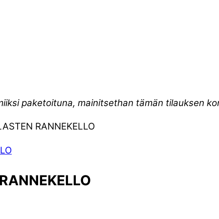
miiksi paketoituna, mainitsethan tämän tilauksen 
K LASTEN RANNEKELLO
N RANNEKELLO