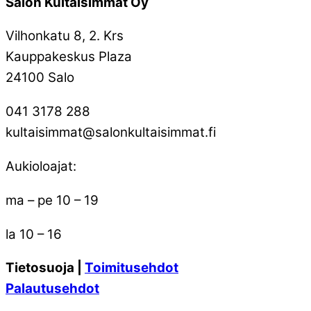
Salon Kultaisimmat Oy
Vilhonkatu 8, 2. Krs
Kauppakeskus Plaza
24100 Salo
041 3178 288
kultaisimmat@salonkultaisimmat.fi
Aukioloajat:
ma – pe 10 – 19
la 10 – 16
Tietosuoja |
Toimitusehdot
Palautusehdot