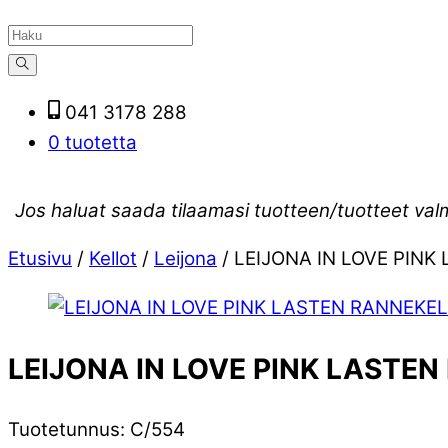
041 3178 288
0 tuotetta
Jos haluat saada tilaamasi tuotteen/tuotteet val
Etusivu
/
Kellot
/
Leijona
/ LEIJONA IN LOVE PIN
LEIJONA IN LOVE PINK LASTE
Tuotetunnus
:
C/554