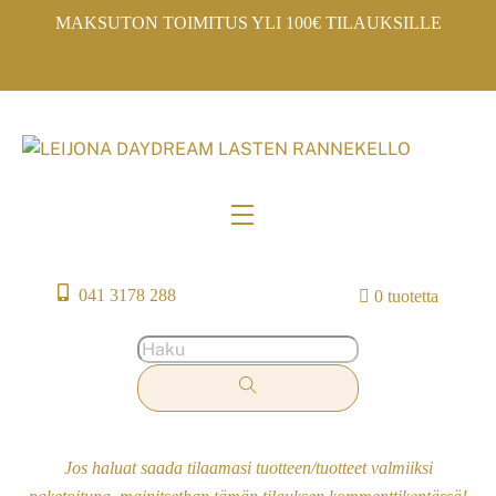
Skip
MAKSUTON TOIMITUS YLI 100€ TILAUKSILLE
to
content
Menu
041 3178 288
0 tuotetta
Jos haluat saada tilaamasi tuotteen/tuotteet valmiiksi