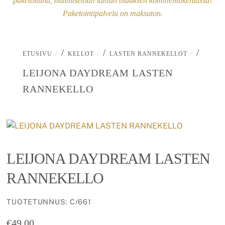
paketoituna, mainitsethan tämän tilauksen kommenttikentässä!
Paketointipalvelu on maksuton.
/
/
/
ETUSIVU
KELLOT
LASTEN RANNEKELLOT
LEIJONA DAYDREAM LASTEN
RANNEKELLO
LEIJONA DAYDREAM LASTEN
RANNEKELLO
TUOTETUNNUS
:
C/661
€
49.00