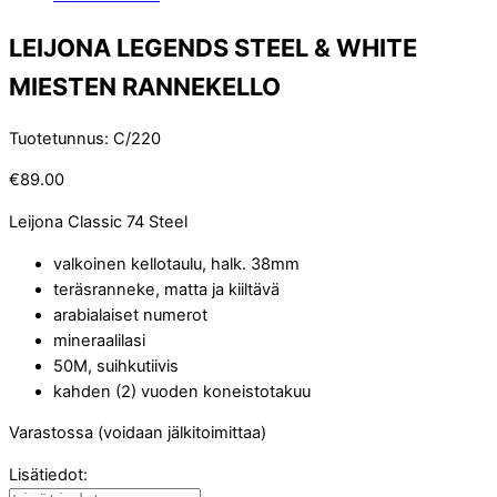
LEIJONA LEGENDS STEEL & WHITE
MIESTEN RANNEKELLO
Tuotetunnus
:
C/220
€
89.00
Leijona Classic 74 Steel
valkoinen kellotaulu, halk. 38mm
teräsranneke, matta ja kiiltävä
arabialaiset numerot
mineraalilasi
50M, suihkutiivis
kahden (2) vuoden koneistotakuu
Varastossa (voidaan jälkitoimittaa)
Lisätiedot: