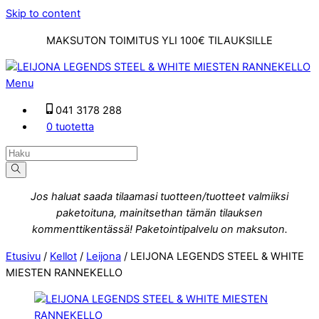
Skip to content
MAKSUTON TOIMITUS YLI 100€ TILAUKSILLE
Menu
041 3178 288
0 tuotetta
Jos haluat saada tilaamasi tuotteen/tuotteet valmiiksi
paketoituna, mainitsethan tämän tilauksen
kommenttikentässä! Paketointipalvelu on maksuton.
Etusivu
/
Kellot
/
Leijona
/ LEIJONA LEGENDS STEEL & WHITE
MIESTEN RANNEKELLO