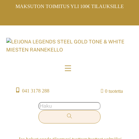
Skip
MAKSUTON TOIMITUS YLI 100€ TILAUKSILLE
to
content
Menu
041 3178 288
0 tuotetta