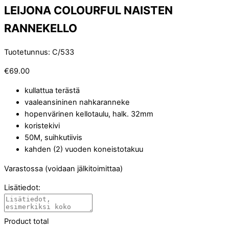
LEIJONA COLOURFUL NAISTEN
RANNEKELLO
Tuotetunnus
:
C/533
€
69.00
kullattua terästä
vaaleansininen nahkaranneke
hopenvärinen kellotaulu, halk. 32mm
koristekivi
50M, suihkutiivis
kahden (2) vuoden koneistotakuu
Varastossa (voidaan jälkitoimittaa)
Lisätiedot:
Product total