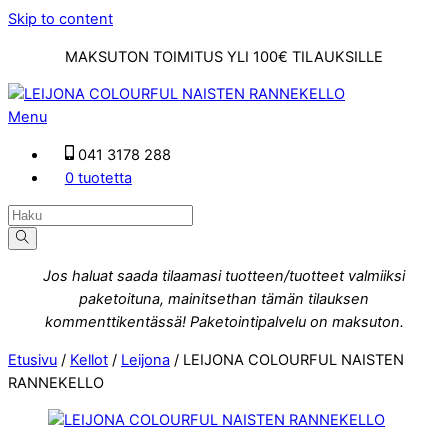
Skip to content
MAKSUTON TOIMITUS YLI 100€ TILAUKSILLE
Menu
041 3178 288
0 tuotetta
Jos haluat saada tilaamasi tuotteen/tuotteet valmiiksi
paketoituna, mainitsethan tämän tilauksen
kommenttikentässä! Paketointipalvelu on maksuton.
Etusivu
/
Kellot
/
Leijona
/ LEIJONA COLOURFUL NAISTEN
RANNEKELLO