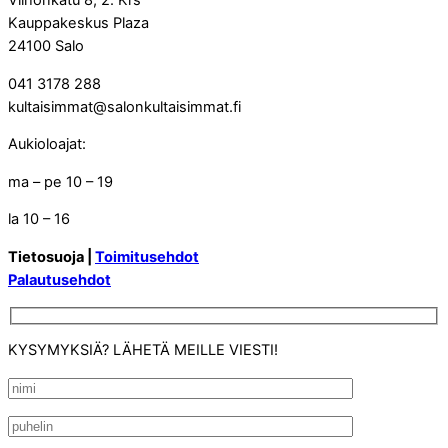
Vilhonkatu 8, 2. Krs
Kauppakeskus Plaza
24100 Salo
041 3178 288
kultaisimmat@salonkultaisimmat.fi
Aukioloajat:
ma – pe 10 – 19
la 10 – 16
Tietosuoja |
Toimitusehdot
Palautusehdot
KYSYMYKSIÄ? LÄHETÄ MEILLE VIESTI!