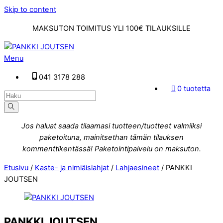
Skip to content
MAKSUTON TOIMITUS YLI 100€ TILAUKSILLE
Menu
041 3178 288
0 tuotetta
Jos haluat saada tilaamasi tuotteen/tuotteet valmiiksi
paketoituna, mainitsethan tämän tilauksen
kommenttikentässä! Paketointipalvelu on maksuton.
Etusivu
/
Kaste- ja nimiäislahjat
/
Lahjaesineet
/ PANKKI
JOUTSEN
PANKKI JOUTSEN