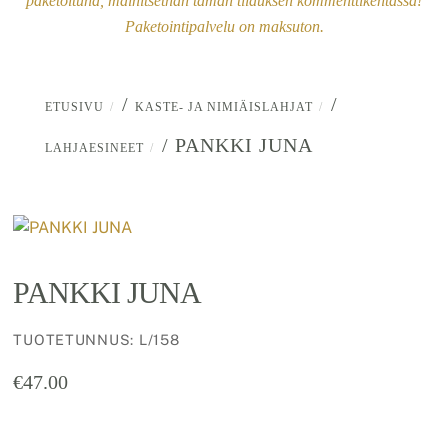
paketoituna, mainitsethan tämän tilauksen kommenttikentässä!
Paketointipalvelu on maksuton.
/
/
ETUSIVU
KASTE- JA NIMIÄISLAHJAT
/ PANKKI JUNA
LAHJAESINEET
PANKKI JUNA
TUOTETUNNUS
:
L/158
€
47.00