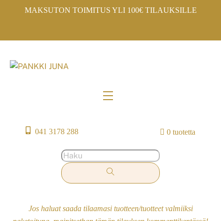
Skip
MAKSUTON TOIMITUS YLI 100€ TILAUKSILLE
to
content
Menu
041 3178 288
0 tuotetta
Jos haluat saada tilaamasi tuotteen/tuotteet valmiiksi