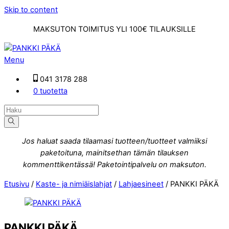
Skip to content
MAKSUTON TOIMITUS YLI 100€ TILAUKSILLE
Menu
041 3178 288
0 tuotetta
Jos haluat saada tilaamasi tuotteen/tuotteet valmiiksi
paketoituna, mainitsethan tämän tilauksen
kommenttikentässä! Paketointipalvelu on maksuton.
Etusivu
/
Kaste- ja nimiäislahjat
/
Lahjaesineet
/ PANKKI PÄKÄ
PANKKI PÄKÄ