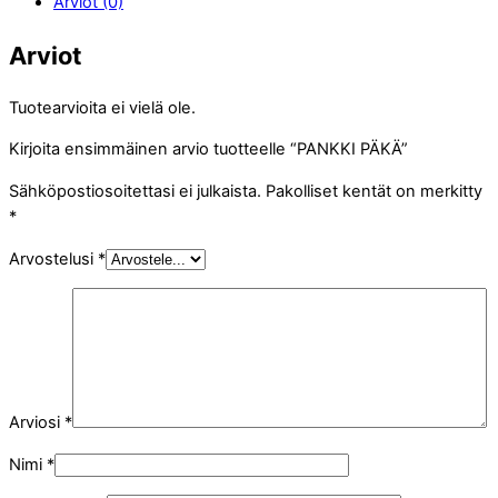
Arviot (0)
Arviot
Tuotearvioita ei vielä ole.
Kirjoita ensimmäinen arvio tuotteelle “PANKKI PÄKÄ”
Sähköpostiosoitettasi ei julkaista.
Pakolliset kentät on merkitty
*
Arvostelusi
*
Arviosi
*
Nimi
*