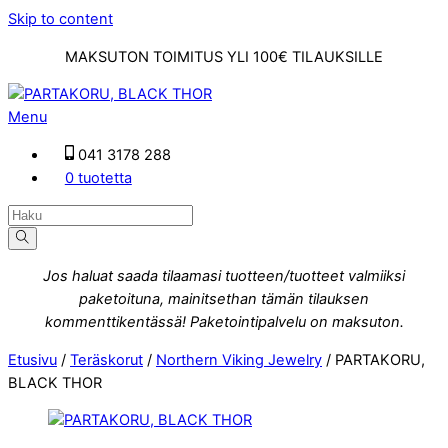
Skip to content
MAKSUTON TOIMITUS YLI 100€ TILAUKSILLE
Menu
041 3178 288
0 tuotetta
Jos haluat saada tilaamasi tuotteen/tuotteet valmiiksi
paketoituna, mainitsethan tämän tilauksen
kommenttikentässä! Paketointipalvelu on maksuton.
Etusivu
/
Teräskorut
/
Northern Viking Jewelry
/ PARTAKORU,
BLACK THOR