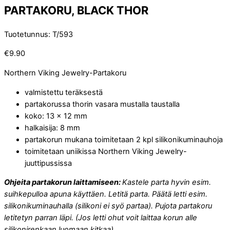
PARTAKORU, BLACK THOR
Tuotetunnus
:
T/593
€
9.90
Northern Viking Jewelry-Partakoru
valmistettu teräksestä
partakorussa thorin vasara mustalla taustalla
koko: 13 x 12 mm
halkaisija: 8 mm
partakorun mukana toimitetaan 2 kpl silikonikuminauhoja
toimitetaan uniikissa Northern Viking Jewelry-
juuttipussissa
Ohjeita partakorun laittamiseen:
Kastele parta hyvin esim.
suihkepulloa apuna käyttäen. Letitä parta. Päätä letti esim.
silikonikuminauhalla (silikoni ei syö partaa). Pujota partakoru
letitetyn parran läpi. (Jos letti ohut voit laittaa korun alle
silikonirenkaan luomaan kitkaa).