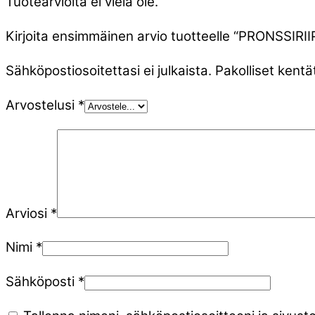
Tuotearvioita ei vielä ole.
Kirjoita ensimmäinen arvio tuotteelle “PRONSSI
Sähköpostiosoitettasi ei julkaista.
Pakolliset kentä
Arvostelusi
*
Arviosi
*
Nimi
*
Sähköposti
*