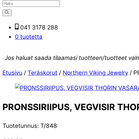
041 3178 288
0 tuotetta
Jos haluat saada tilaamasi tuotteen/tuotteet val
Etusivu
/
Teräskorut
/
Northern Viking Jewelry
/ P
PRONSSIRIIPUS, VEGVISIR TH
Tuotetunnus
:
T/848