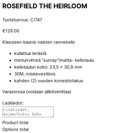
ROSEFIELD THE HEIRLOOM
Tuotetunnus
:
C/747
€
129.00
Klassisen kaunis naisten rannekello
kullattua terästä
mintunvihreä ”sunray”/matta- kellotaulu
kellotaulun koko: 23,5 x 30,6 mm
30M, roiskevesitiivis
kahden (2) vuoden koneistotakuu
Varastossa (voidaan jälkitoimittaa)
Lisätiedot:
Product total
Options total