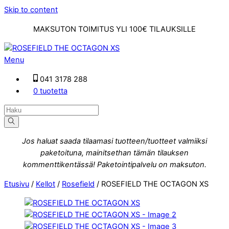
Skip to content
MAKSUTON TOIMITUS YLI 100€ TILAUKSILLE
Menu
041 3178 288
0 tuotetta
Jos haluat saada tilaamasi tuotteen/tuotteet valmiiksi
paketoituna, mainitsethan tämän tilauksen
kommenttikentässä! Paketointipalvelu on maksuton.
Etusivu
/
Kellot
/
Rosefield
/ ROSEFIELD THE OCTAGON XS