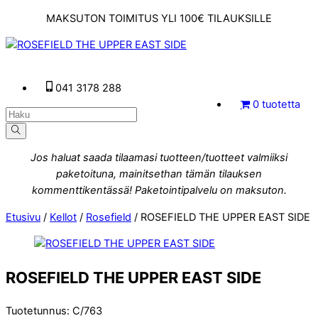
Skip
MAKSUTON TOIMITUS YLI 100€ TILAUKSILLE
to
content
Menu
041 3178 288
0 tuotetta
Jos haluat saada tilaamasi tuotteen/tuotteet valmiiksi
paketoituna, mainitsethan tämän tilauksen
kommenttikentässä! Paketointipalvelu on maksuton.
Etusivu
/
Kellot
/
Rosefield
/ ROSEFIELD THE UPPER EAST SIDE
ROSEFIELD THE UPPER EAST SIDE
Tuotetunnus
:
C/763