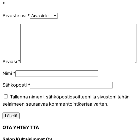
*
Arvostelusi
*
Arviosi
*
Nimi
*
Sähköposti
*
Tallenna nimeni, sähköpostiosoitteeni ja sivustoni tähän
selaimeen seuraavaa kommentointikertaa varten.
OTA YHTEYTTÄ
Salon Kultaisimmat Oy