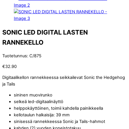
SONIC LED DIGITAL LASTEN
RANNEKELLO
Tuotetunnus
:
C/875
€
32.90
Digitaalikellon rannekkeessa seikkailevat Sonic the Hedgehog
ja Tails
sininen muovirunko
selkeä led-digitaalinäyttö
helppokäyttöinen, toimii kahdella painikkeella
kellotaulun halkaisija: 39 mm
sinisessä rannekkeessa Sonic ja Tails-hahmot
kahden (2) vuoden koneistotakuu