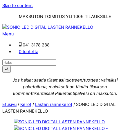
Skip to content
MAKSUTON TOIMITUS YLI 100€ TILAUKSILLE
Menu
041 3178 288
0 tuotetta
Jos haluat saada tilaamasi tuotteen/tuotteet valmiiksi
paketoituna, mainitsethan tämän tilauksen
kommenttikentässä! Paketointipalvelu on maksuton.
Etusivu
/
Kellot
/
Lasten rannekellot
/ SONIC LED DIGITAL
LASTEN RANNEKELLO