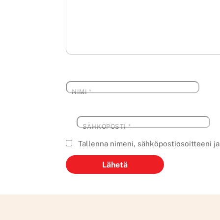
NIMI
*
SÄHKÖPOSTI
*
Tallenna nimeni, sähköpostiosoitteeni j