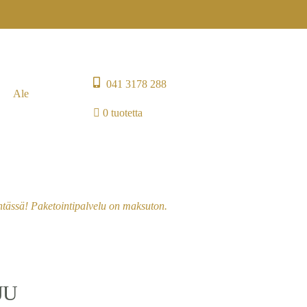
041 3178 288
Ale
0 tuotetta
entässä! Paketointipalvelu on maksuton.
JU