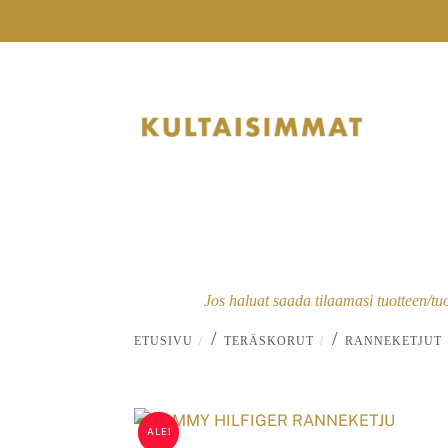
Skip
to
content
Jos haluat saada tilaamasi tuotteen/tu
/
/
ETUSIVU
TERÄSKORUT
RANNEKETJUT
ALE!
ALE!