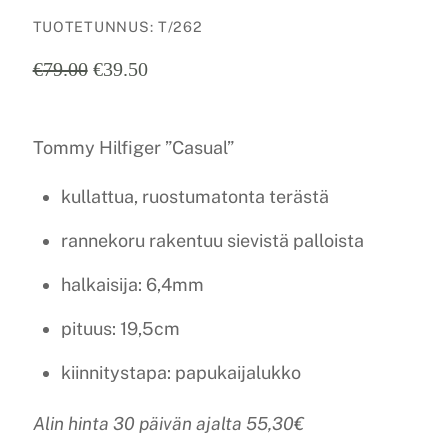
TUOTETUNNUS
:
T/262
Alkuperäinen
Nykyinen
€
79.00
€
39.50
hinta
hinta
oli:
on:
€79.00.
€39.50.
Tommy Hilfiger ”Casual”
kullattua, ruostumatonta terästä
rannekoru rakentuu sievistä palloista
halkaisija: 6,4mm
pituus: 19,5cm
kiinnitystapa: papukaijalukko
Alin hinta 30 päivän ajalta 55,30€