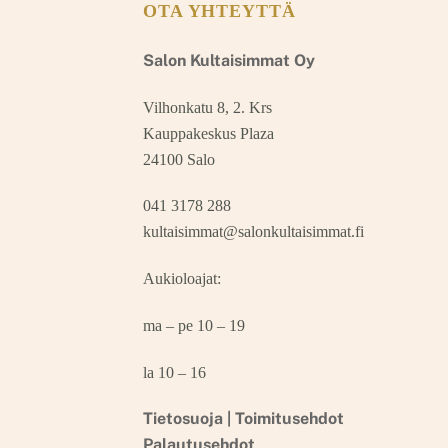
OTA YHTEYTTÄ
Salon Kultaisimmat Oy
Vilhonkatu 8, 2. Krs
Kauppakeskus Plaza
24100 Salo
041 3178 288
kultaisimmat@salonkultaisimmat.fi
Aukioloajat:
ma – pe 10 – 19
la 10 – 16
Tietosuoja |
Toimitusehdot
Palautusehdot