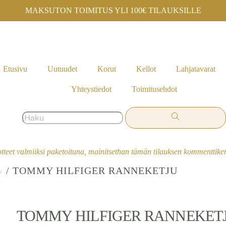
MAKSUTON TOIMITUS YLI 100€ TILAUKSILLE
Etusivu
Uutuudet
Korut
Kellot
Lahjatavarat
Yhteystiedot
Toimitusehdot
otteet valmiiksi paketoituna, mainitsethan tämän tilauksen kommenttik
/ TOMMY HILFIGER RANNEKETJU
TOMMY HILFIGER RANNEKET