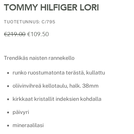
TOMMY HILFIGER LORI
TUOTETUNNUS
:
C/795
Alkuperäinen
Nykyinen
€
219.00
€
109.50
hinta
hinta
oli:
on:
€219.00.
€109.50.
Trendikäs naisten rannekello
runko ruostumatonta terästä, kullattu
oliivinvihreä kellotaulu, halk. 38mm
kirkkaat kristallit indeksien kohdalla
päivyri
mineraalilasi