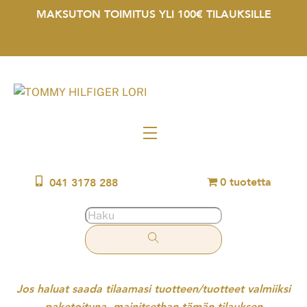
Skip
MAKSUTON TOIMITUS YLI 100€ TILAUKSILLE
to
content
Menu
0 tuotetta
041 3178 288
Jos haluat saada tilaamasi tuotteen/tuotteet valmiiksi
paketoituna, mainitsethan tämän tilauksen