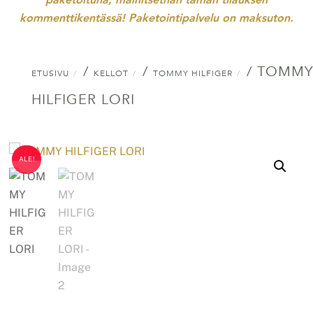
kommenttikentässä! Paketointipalvelu on maksuton.
/
/
/ TOMMY
ETUSIVU
KELLOT
TOMMY HILFIGER
HILFIGER LORI
ALE!
ALE!