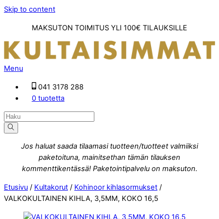
Skip to content
MAKSUTON TOIMITUS YLI 100€ TILAUKSILLE
Menu
041 3178 288
0 tuotetta
Jos haluat saada tilaamasi tuotteen/tuotteet valmiiksi
paketoituna, mainitsethan tämän tilauksen
kommenttikentässä! Paketointipalvelu on maksuton.
Etusivu
/
Kultakorut
/
Kohinoor kihlasormukset
/
VALKOKULTAINEN KIHLA, 3,5MM, KOKO 16,5