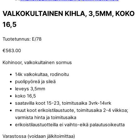
VALKOKULTAINEN KIHLA, 3,5MM, KOKO
16,5
Tuotetunnus
:
E/78
€
563.00
Kohinoor, valkokultainen sormus
14k valkokultaa, rodinoitu
puolipyöreä ja sileä
leveys 3,5mm
koko 16,5
saatavilla koot 15-23, toimitusaika 3vrk-14vrk
muut koot erikoistilaustuote, toimitusaika 2-4 viikkoa;
varmista hinta ja toimitusaika
erikoistilaustuotteilla ei vaihto-eikä palautusoikeutta
Varastossa (voidaan jälkitoimittaa)