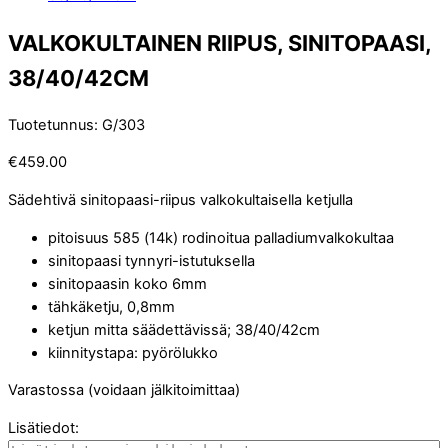
VALKOKULTAINEN RIIPUS, SINITOPAASI,
38/40/42CM
Tuotetunnus
:
G/303
€
459.00
Sädehtivä sinitopaasi-riipus valkokultaisella ketjulla
pitoisuus 585 (14k) rodinoitua palladiumvalkokultaa
sinitopaasi tynnyri-istutuksella
sinitopaasin koko 6mm
tähkäketju, 0,8mm
ketjun mitta säädettävissä; 38/40/42cm
kiinnitystapa: pyörölukko
Varastossa (voidaan jälkitoimittaa)
Lisätiedot: