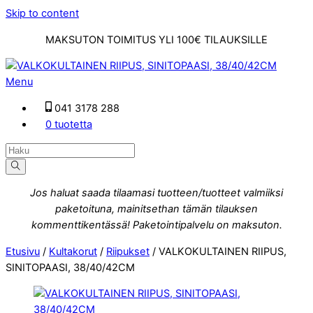
Skip to content
MAKSUTON TOIMITUS YLI 100€ TILAUKSILLE
Menu
041 3178 288
0 tuotetta
Jos haluat saada tilaamasi tuotteen/tuotteet valmiiksi
paketoituna, mainitsethan tämän tilauksen
kommenttikentässä! Paketointipalvelu on maksuton.
Etusivu
/
Kultakorut
/
Riipukset
/ VALKOKULTAINEN RIIPUS,
SINITOPAASI, 38/40/42CM