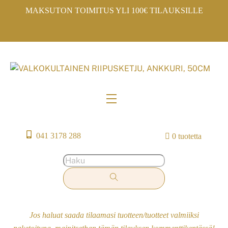
Skip
MAKSUTON TOIMITUS YLI 100€ TILAUKSILLE
to
content
Menu
041 3178 288
0 tuotetta
Jos haluat saada tilaamasi tuotteen/tuotteet valmiiksi