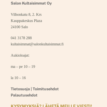
Salon Kultaisimmat Oy
Vilhonkatu 8, 2. Krs
Kauppakeskus Plaza
24100 Salo
041 3178 288
kultaisimmat@salonkultaisimmat.fi
Aukioloajat:
ma – pe 10 – 19
la 10 – 16
Tietosuoja |
Toimitusehdot
Palautusehdot
KYSYMYKSIÄ? LÄHETÄ MEILLE VIESTI!