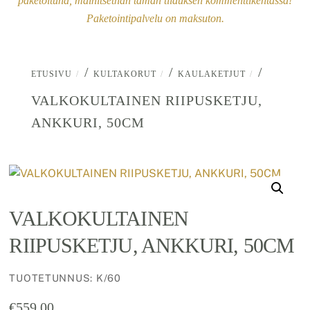
paketoituna, mainitsethan tämän tilauksen kommenttikentässä!
Paketointipalvelu on maksuton.
/
/
/
ETUSIVU
KULTAKORUT
KAULAKETJUT
VALKOKULTAINEN RIIPUSKETJU,
ANKKURI, 50CM
VALKOKULTAINEN
RIIPUSKETJU, ANKKURI, 50CM
TUOTETUNNUS
:
K/60
€
559.00